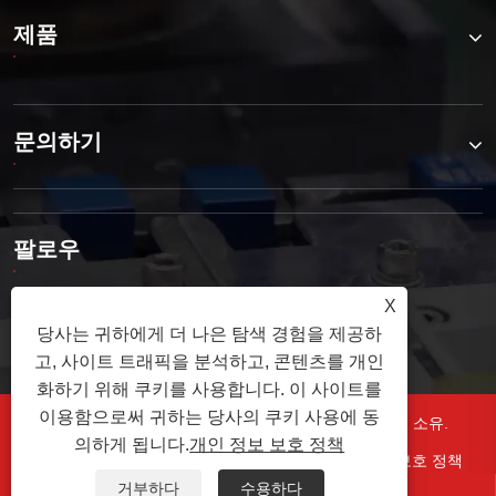
제품
문의하기
팔로우
X
당사는 귀하에게 더 나은 탐색 경험을 제공하
고, 사이트 트래픽을 분석하고, 콘텐츠를 개인
화하기 위해 쿠키를 사용합니다. 이 사이트를
이용함으로써 귀하는 당사의 쿠키 사용에 동
저작권 © 2025 Ningbo Songle Relays Co., Ltd. 판권 소유.
의하게 됩니다.
개인 정보 보호 정책
|
|
|
|
Links
Sitemap
RSS
XML
개인 정보 보호 정책
거부하다
수용하다