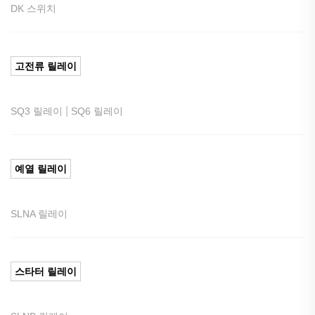
DK 스위치
고전류 릴레이
|
SQ3 릴레이
SQ6 릴레이
예열 릴레이
SLNA 릴레이
스타터 릴레이