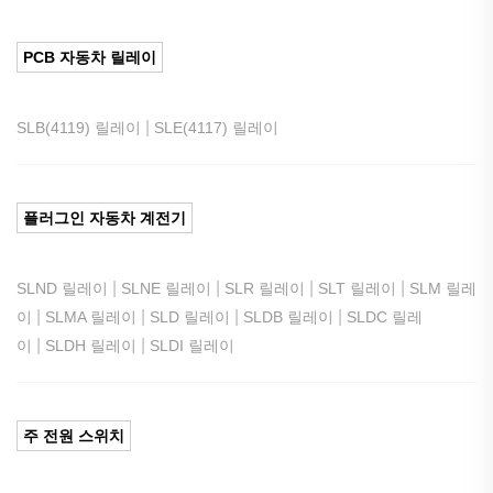
PCB 자동차 릴레이
|
SLB(4119) 릴레이
SLE(4117) 릴레이
플러그인 자동차 계전기
|
|
|
|
SLND 릴레이
SLNE 릴레이
SLR 릴레이
SLT 릴레이
SLM 릴레
|
|
|
|
이
SLMA 릴레이
SLD 릴레이
SLDB 릴레이
SLDC 릴레
|
|
이
SLDH 릴레이
SLDI 릴레이
주 전원 스위치