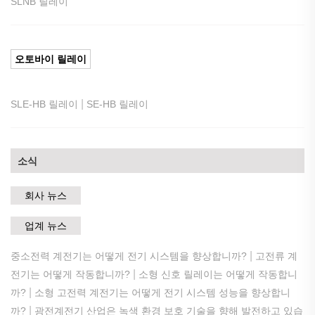
SLNB 릴레이
오토바이 릴레이
|
SLE-HB 릴레이
SE-HB 릴레이
소식
회사 뉴스
업계 뉴스
|
중소전력 계전기는 어떻게 전기 시스템을 향상합니까?
고전류 계
|
전기는 어떻게 작동합니까?
소형 신호 릴레이는 어떻게 작동합니
|
까?
소형 고전력 계전기는 어떻게 전기 시스템 성능을 향상합니
|
까?
광전계전기 산업은 녹색 환경 보호 기술을 향해 발전하고 있습